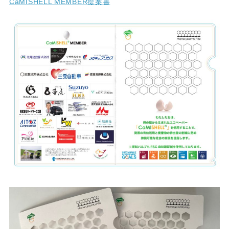
CaMISHELL MEMBER提案書